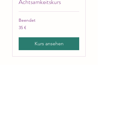
Achtsamkeitskurs
Beendet
35
35 €
Euro
Kurs ansehen